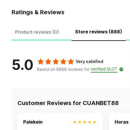
Ratings & Reviews
Store reviews (888)
Product reviews (0)
5.0
Very satisfied
verified SLOT
Based on 8888 reviews for
Customer Reviews for CUANBET88
Palekein
Horas 
★★★★★