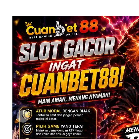
Previous slide