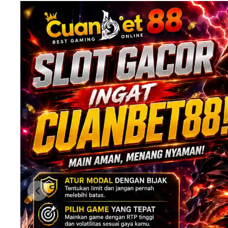
Previous slide