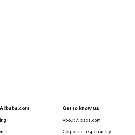
 Alibaba.com
Get to know us
ling
About Alibaba.com
ntral
Corporate responsibility