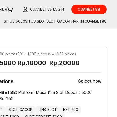
h-IDR
CUANBET88 LOGIN
CUANBET88
SITUS 5000
SITUS SLOT
SLOT GACOR HARI INI
CUANBET88
500 pieces
501 - 1000 pieces
>= 1001 pieces
.5000
Rp.10000
Rp.20000
Select now
ations
NBET88:
Platform Masa Kini Slot Deposit 5000
 Bet200
OT
SLOT GACOR
LINK SLOT
BET 200
OSIT 5000
SLOT DEPOSIT 5000