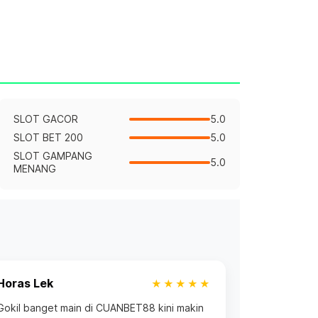
SLOT GACOR
5.0
SLOT BET 200
5.0
SLOT GAMPANG
5.0
MENANG
Horas Lek
★★★★★
Gokil banget main di CUANBET88 kini makin