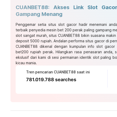
CUANBET88: Akses Link Slot Gacor
Gampang Menang
Penggemar setia situs
slot gacor
hadir menemani anda 
terbaik penyedia mesin bet 200 perak paling gampang me
slot sangat murah, situs CUANBET88 bikin suasana makin
deposit 5000 rupiah. Andalan performa situs gacor di per
CUANBET88 dikenal dengan kumpulan info slot gacor a
bet200 rupiah perak. Hilangkan rasa penasaran anda,
ekslusif dari kami di sesi permainan identik slot paling
kicau mania.
Tren pencarian CUANBET88 saat ini
781.019.788 searches